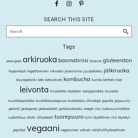
Footer
SEARCH THIS SITE
Search
Tags
arkiruoka
basmatiriisi
gluteeniton
aamupala
focaccia
jälkiruoka
hapankaali
hapattaminen
inkivääri
jasmiiniriisi
juustokakku
kombucha
kaurapatonki
keto
ketovohveli
kuinka keittää riisiä
leivonta
linssikeitto
maidoton
marjapiirakka
munaton
mustikkapiirakka
mustikkatuorepuuro
mutakakku
oliivileipä
paprika
papucurry
patonki
pestopasta
pestosalaatti
porkkanakakku
resepti
riisi
ruokasuunnitelma
tuorepuuro
ruokatilaus
shotti
sillisalaatti
tyrni
täydellinen riisi
täytetyt
vegaani
paprikat
vegaaninen
vohveli
vähähiilihydraattinen