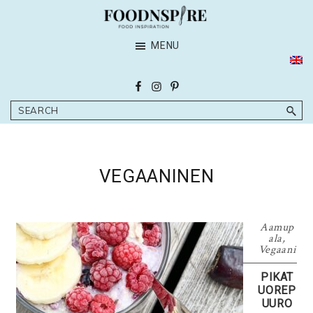
Skip
Skip
to
to
FoodnSpire
main
footer
MENU
Suomi
content
Search
VEGAANINEN
Aamup
ala
,
Vegaani
PIKAT
UOREP
UURO