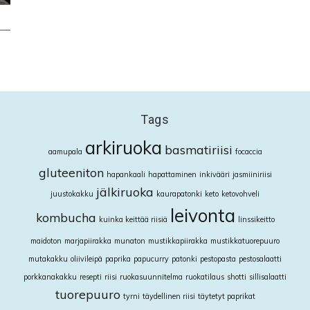
Tags
arkiruoka
basmatiriisi
aamupala
focaccia
gluteeniton
hapankaali
hapattaminen
inkivääri
jasmiiniriisi
jälkiruoka
juustokakku
kaurapatonki
keto
ketovohveli
leivonta
kombucha
kuinka keittää riisiä
linssikeitto
maidoton
marjapiirakka
munaton
mustikkapiirakka
mustikkatuorepuuro
mutakakku
oliivileipä
paprika
papucurry
patonki
pestopasta
pestosalaatti
porkkanakakku
resepti
riisi
ruokasuunnitelma
ruokatilaus
shotti
sillisalaatti
tuorepuuro
tyrni
täydellinen riisi
täytetyt paprikat