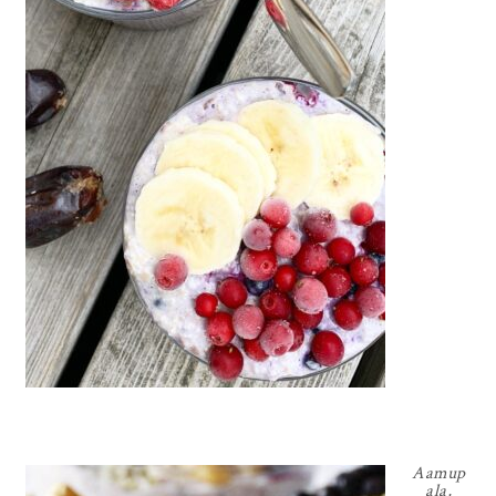
Aamup
ala
,