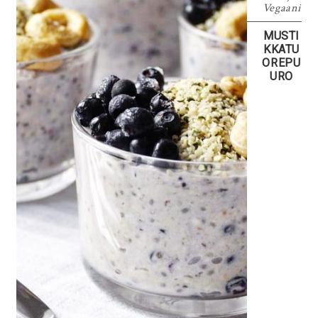
Vegaani
MUSTI
KKATU
OREPU
URO