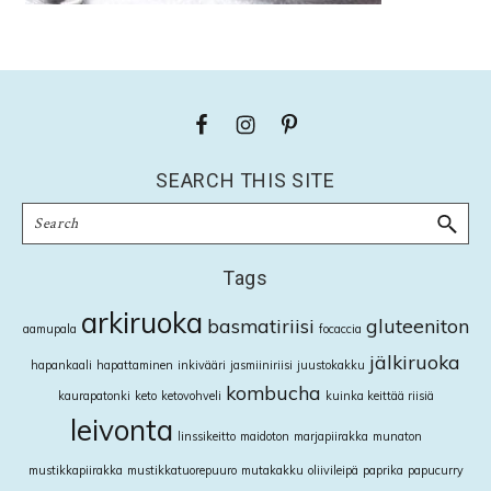
Footer
SEARCH THIS SITE
Search
Tags
arkiruoka
basmatiriisi
gluteeniton
aamupala
focaccia
jälkiruoka
hapankaali
hapattaminen
inkivääri
jasmiiniriisi
juustokakku
kombucha
kaurapatonki
keto
ketovohveli
kuinka keittää riisiä
leivonta
linssikeitto
maidoton
marjapiirakka
munaton
mustikkapiirakka
mustikkatuorepuuro
mutakakku
oliivileipä
paprika
papucurry