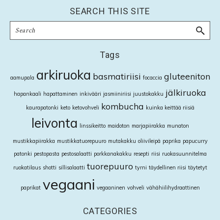
SEARCH THIS SITE
Search
Tags
arkiruoka
basmatiriisi
gluteeniton
aamupala
focaccia
jälkiruoka
hapankaali
hapattaminen
inkivääri
jasmiiniriisi
juustokakku
kombucha
kaurapatonki
keto
ketovohveli
kuinka keittää riisiä
leivonta
linssikeitto
maidoton
marjapiirakka
munaton
mustikkapiirakka
mustikkatuorepuuro
mutakakku
oliivileipä
paprika
papucurry
patonki
pestopasta
pestosalaatti
porkkanakakku
resepti
riisi
ruokasuunnitelma
tuorepuuro
ruokatilaus
shotti
sillisalaatti
tyrni
täydellinen riisi
täytetyt
vegaani
paprikat
vegaaninen
vohveli
vähähiilihydraattinen
CATEGORIES