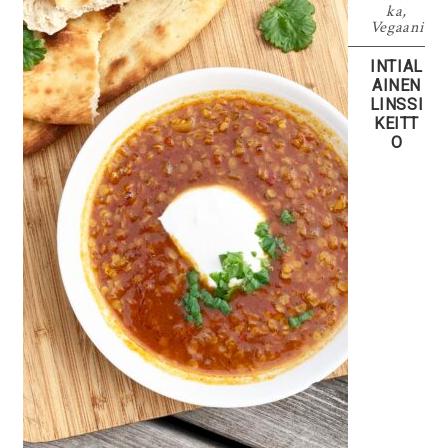
ka
,
Vegaani
INTIAL
AINEN
LINSSI
KEITT
O