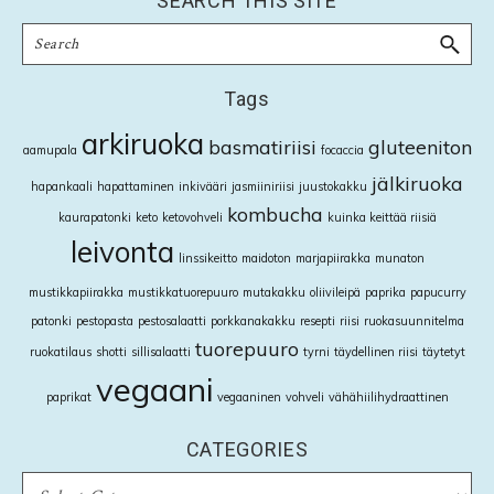
SEARCH THIS SITE
Search
Tags
arkiruoka
basmatiriisi
gluteeniton
aamupala
focaccia
jälkiruoka
hapankaali
hapattaminen
inkivääri
jasmiiniriisi
juustokakku
kombucha
kaurapatonki
keto
ketovohveli
kuinka keittää riisiä
leivonta
linssikeitto
maidoton
marjapiirakka
munaton
mustikkapiirakka
mustikkatuorepuuro
mutakakku
oliivileipä
paprika
papucurry
patonki
pestopasta
pestosalaatti
porkkanakakku
resepti
riisi
ruokasuunnitelma
tuorepuuro
ruokatilaus
shotti
sillisalaatti
tyrni
täydellinen riisi
täytetyt
vegaani
paprikat
vegaaninen
vohveli
vähähiilihydraattinen
CATEGORIES
CATEGORIES