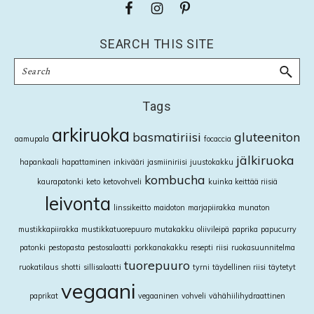
Footer
SEARCH THIS SITE
Search
Tags
arkiruoka
basmatiriisi
gluteeniton
aamupala
focaccia
jälkiruoka
hapankaali
hapattaminen
inkivääri
jasmiiniriisi
juustokakku
kombucha
kaurapatonki
keto
ketovohveli
kuinka keittää riisiä
leivonta
linssikeitto
maidoton
marjapiirakka
munaton
mustikkapiirakka
mustikkatuorepuuro
mutakakku
oliivileipä
paprika
papucurry
patonki
pestopasta
pestosalaatti
porkkanakakku
resepti
riisi
ruokasuunnitelma
tuorepuuro
ruokatilaus
shotti
sillisalaatti
tyrni
täydellinen riisi
täytetyt
vegaani
paprikat
vegaaninen
vohveli
vähähiilihydraattinen