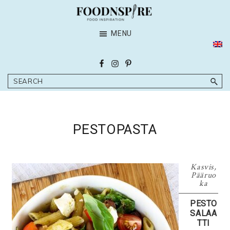
Skip
Skip
to
to
FoodnSpire
main
footer
MENU
Suomi
content
Search
PESTOPASTA
Kasvis
,
Pääruo
ka
PESTO
SALAA
TTI