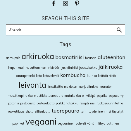
Footer
SEARCH THIS SITE
Search
Tags
arkiruoka
basmatiriisi
gluteeniton
aamupala
focaccia
jälkiruoka
hapankaali
hapattaminen
inkivääri
jasmiiniriisi
juustokakku
kombucha
kaurapatonki
keto
ketovohveli
kuinka keittää riisiä
leivonta
linssikeitto
maidoton
marjapiirakka
munaton
mustikkapiirakka
mustikkatuorepuuro
mutakakku
oliivileipä
paprika
papucurry
patonki
pestopasta
pestosalaatti
porkkanakakku
resepti
riisi
ruokasuunnitelma
tuorepuuro
ruokatilaus
shotti
sillisalaatti
tyrni
täydellinen riisi
täytetyt
vegaani
paprikat
vegaaninen
vohveli
vähähiilihydraattinen